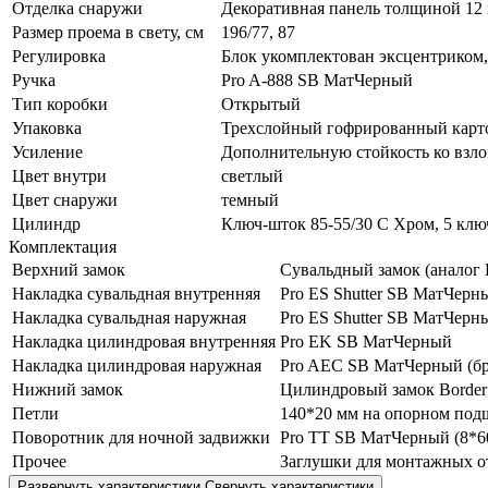
Отделка снаружи
Декоративная панель толщиной 12
Размер проема в свету, см
196/77, 87
Регулировка
Блок укомплектован эксцентриком,
Ручка
Pro A-888 SB МатЧерный
Тип коробки
Открытый
Упаковка
Трехслойный гофрированный карто
Усиление
Дополнительную стойкость ко взл
Цвет внутри
светлый
Цвет снаружи
темный
Цилиндр
Ключ-шток 85-55/30 C Хром, 5 клю
Комплектация
Верхний замок
Сувальдный замок (аналог K
Накладка сувальдная внутренняя
Pro ES Shutter SB МатЧерн
Накладка сувальдная наружная
Pro ES Shutter SB МатЧерн
Накладка цилиндровая внутренняя
Pro EK SB МатЧерный
Накладка цилиндровая наружная
Pro AEC SB МатЧерный (бр
Нижний замок
Цилиндровый замок Border 
Петли
140*20 мм на опорном подш
Поворотник для ночной задвижки
Pro TT SB МатЧерный (8*6
Прочее
Заглушки для монтажных о
Развернуть характеристики
Свернуть характеристики