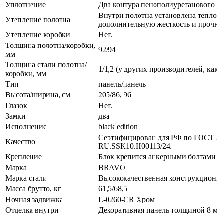
Уплотнение
Два контура пенополиуретанового 
Внутри полотна установлена теплои
Утепление полотна
дополнительную жесткость и прочн
Утепление коробки
Нет.
Толщина полотна/коробки,
92/94
мм
Толщина стали полотна/
1/1,2 (у других производителей, как
коробки, мм
Тип
панель/панель
Высота/ширина, см
205/86, 96
Глазок
Нет.
Замки
два
Исполнение
black edition
Сертифицирован для РФ по ГОСТ 3
Качество
RU.SSK10.H00113/24.
Крепление
Блок крепится анкерными болтами ч
Марка
BRAVO
Марка стали
Высококачественная конструкционна
Масса брутто, кг
61,5/68,5
Ночная задвижка
L-0260-CR Хром
Отделка внутри
Декоративная панель толщиной 8 