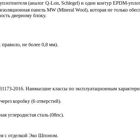
уплотнителя (аналог Q-Lon, Schlegel) и один контур EPDM-упло
золяционная панель MW (Mineral Wool), которая не только обес
ость дверному блоку.
 правило, не более 0,8 мм).
1173-2016. Наивысшие классы по эксплуатационным характерис
ерез коробку (6 отверстий).
я углеродистая сталь (08пс).
мм с отделкой Эко Шпоном.