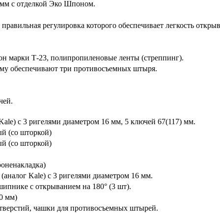
 мм с отделкой Эко Шпоном.
 правильная регулировка которого обеспечивает легкость откры
н марки Т-23, полипропиленовые ленты (стреппинг).
ому обеспечивают три противосъемных штыря.
чей.
ale) с 3 ригелями диаметром 16 мм, 5 ключей 67(117) мм.
ый (со шторкой)
ый (со шторкой)
оненакладка)
(аналог Kale) с 3 ригелями диаметром 16 мм.
ипнике с открыванием на 180° (3 шт).
0 мм)
тверстий, чашки для противосъемных штырей.